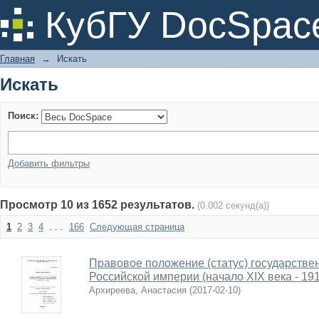
Искать
КубГУ DocSpac
Главная
→
Искать
Искать
Поиск:
Добавить фильтры
Просмотр 10 из 1652 результатов.
(0.002 секунд(а))
1
2
3
4
. . .
166
Следующая страница
Правовое положение (статус) государстве
Российской империи (начало XIX века - 191
Архиреева, Анастасия
(
2017-02-10
)