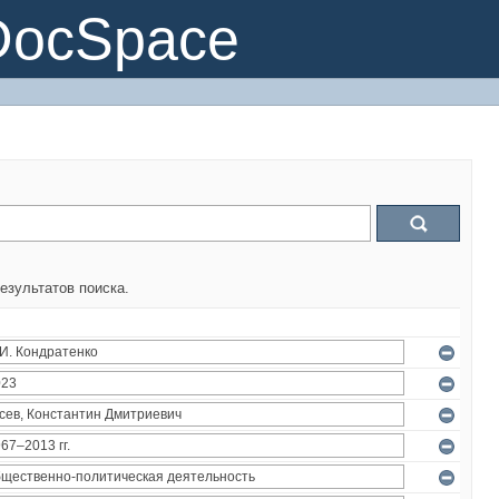
DocSpace
езультатов поиска.