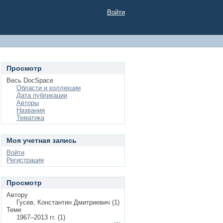
Войти
Просмотр
Весь DocSpace
Области и коллекции
Дата публикации
Авторы
Названия
Тематика
Моя учетная запись
Войти
Регистрация
Просмотр
Автору
Гусев, Константин Дмитриевич (1)
Теме
1967–2013 гг. (1)