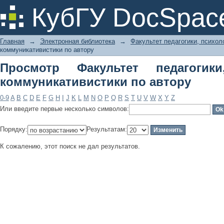
Просмотр Факультет педагогики,
КубГУ DocSpac
автору
Главная
→
Электронная библиотека
→
Факультет педагогики, психол
коммуникативистики по автору
Просмотр Факультет педагогик
коммуникативистики по автору
0-9
A
B
C
D
E
F
G
H
I
J
K
L
M
N
O
P
Q
R
S
T
U
V
W
X
Y
Z
Или введите первые несколько символов:
Порядку:
Результатам:
К сожалению, этот поиск не дал результатов.