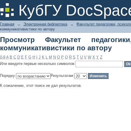
Просмотр Факультет педагогики,
КубГУ DocSpac
автору
Главная
→
Электронная библиотека
→
Факультет педагогики, психол
коммуникативистики по автору
Просмотр Факультет педагогик
коммуникативистики по автору
0-9
A
B
C
D
E
F
G
H
I
J
K
L
M
N
O
P
Q
R
S
T
U
V
W
X
Y
Z
Или введите первые несколько символов:
Порядку:
Результатам:
К сожалению, этот поиск не дал результатов.