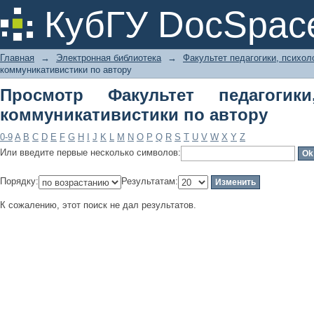
Просмотр Факультет педагогики,
КубГУ DocSpac
автору
Главная
→
Электронная библиотека
→
Факультет педагогики, психол
коммуникативистики по автору
Просмотр Факультет педагогик
коммуникативистики по автору
0-9
A
B
C
D
E
F
G
H
I
J
K
L
M
N
O
P
Q
R
S
T
U
V
W
X
Y
Z
Или введите первые несколько символов:
Порядку:
Результатам:
К сожалению, этот поиск не дал результатов.