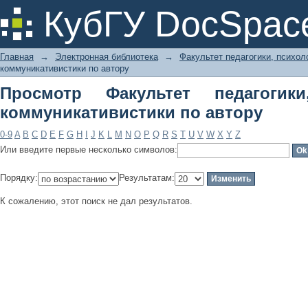
Просмотр Факультет педагогики,
КубГУ DocSpac
автору
Главная
→
Электронная библиотека
→
Факультет педагогики, психол
коммуникативистики по автору
Просмотр Факультет педагогик
коммуникативистики по автору
0-9
A
B
C
D
E
F
G
H
I
J
K
L
M
N
O
P
Q
R
S
T
U
V
W
X
Y
Z
Или введите первые несколько символов:
Порядку:
Результатам:
К сожалению, этот поиск не дал результатов.