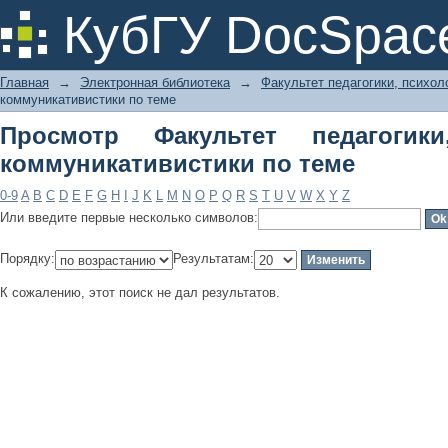
Просмотр Факультет педагогики, пс
КубГУ DocSpac
Главная
→
Электронная библиотека
→
Факультет педагогики, психол
коммуникативистики по теме
Просмотр Факультет педагогик
коммуникативистики по теме
0-9
A
B
C
D
E
F
G
H
I
J
K
L
M
N
O
P
Q
R
S
T
U
V
W
X
Y
Z
Или введите первые несколько символов:
Порядку:
Результатам:
К сожалению, этот поиск не дал результатов.