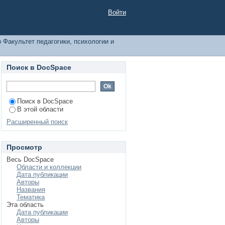
муникативистики по
Войти
 Факультет педагогики, психологии и
Поиск в DocSpace
Поиск в DocSpace
В этой области
Расширенный поиск
Просмотр
Весь DocSpace
Области и коллекции
Дата публикации
Авторы
Названия
Тематика
Эта область
Дата публикации
Авторы