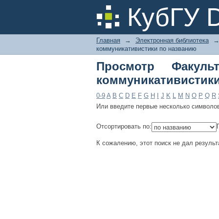
Просмотр Факульте
КубГУ 
названию
Главная
→
Электронная библиотека
коммуникативистики по названию
Просмотр Факуль
коммуникативистики
0-9
A
B
C
D
E
F
G
H
I
J
K
L
M
N
O
P
Q
R
Или введите первые несколько символо
Отсортировать по:
К сожалению, этот поиск не дал результ