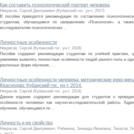
Как составить психологический портрет человека
Некрасов, Сергей Дмитриевич
(
Кубанский гос. ун-т
,
2017
)
В пособии приводятся рекомендации по составлению психологическо
студентам, обучающимся по направлению «Психология», а такж
исследователям психологических ...
Личностные особенности
Некрасов, Сергей
(
Кубанский гос. ун-т
,
2018
)
Пособие содержит рекомендации студентам по учебной практике, 
умениями выявлять личностные особенности людей разного пола и одн
различных форм обучения, ...
Личностные особенности человека: методические реко-менд
Краснодар: Кубанский гос. ун-т, 2014.
Некрасов, Сергей
(
Кубанский гос. ун-т
,
2014
)
Данное издание содержит рекомендации для студентов о проведен
особенности человека» как научно-исследовательской работы. Адр
обучения, обучающимся по ...
Личность и ее свойства
Некрасов, Сергей Дмитриевич
;
Рябикина, Зинаида Ивановна
;
Танасов, Г