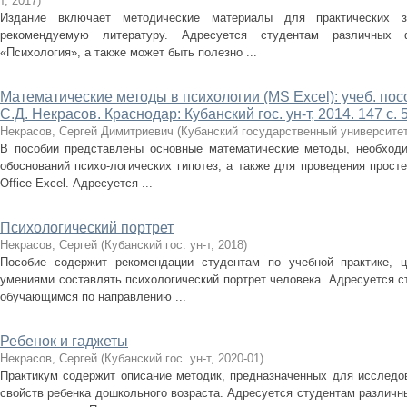
т
,
2017
)
Издание включает методические материалы для практических за
рекомендуемую литературу. Адресуется студентам различных
«Психология», а также может быть полезно ...
Математические методы в психологии (MS Excel): учеб. пособи
С.Д. Некрасов. Краснодар: Кубанский гос. ун-т, 2014. 147 с. 5
Некрасов, Сергей Димитриевич
(
Кубанский государственный университе
В пособии представлены основные математические методы, необходи
обоснований психо-логических гипотез, а также для проведения прост
Office Excel. Адресуется ...
Психологический портрет
Некрасов, Сергей
(
Кубанский гос. ун-т
,
2018
)
Пособие содержит рекомендации студентам по учебной практике, 
умениями составлять психологический портрет человека. Адресуется 
обучающимся по направлению ...
Ребенок и гаджеты
Некрасов, Сергей
(
Кубанский гос. ун-т
,
2020-01
)
Практикум содержит описание методик, предназначенных для исследов
свойств ребенка дошкольного возраста. Адресуется студентам различ