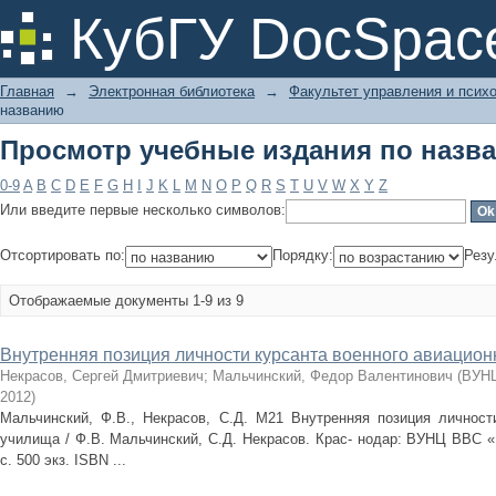
Просмотр учебные издания по назв
КубГУ DocSpac
Главная
→
Электронная библиотека
→
Факультет управления и псих
названию
Просмотр учебные издания по назв
0-9
A
B
C
D
E
F
G
H
I
J
K
L
M
N
O
P
Q
R
S
T
U
V
W
X
Y
Z
Или введите первые несколько символов:
Отсортировать по:
Порядку:
Резу
Отображаемые документы 1-9 из 9
Внутренняя позиция личности курсанта военного авиацион
Некрасов, Сергей Дмитриевич
;
Мальчинский, Федор Валентинович
(
ВУНЦ
2012
)
Мальчинский, Ф.В., Некрасов, С.Д. М21 Внутренняя позиция личности
училища / Ф.В. Мальчинский, С.Д. Некрасов. Крас- нодар: ВУНЦ ВВС «В
с. 500 экз. ISBN ...