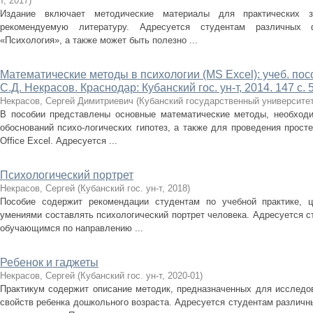
т
,
2017
)
Издание включает методические материалы для практических за
рекомендуемую литературу. Адресуется студентам различных
«Психология», а также может быть полезно ...
Математические методы в психологии (MS Excel): учеб. пособи
С.Д. Некрасов. Краснодар: Кубанский гос. ун-т, 2014. 147 с. 5
Некрасов, Сергей Димитриевич
(
Кубанский государственный университе
В пособии представлены основные математические методы, необходи
обоснований психо-логических гипотез, а также для проведения прост
Office Excel. Адресуется ...
Психологический портрет
Некрасов, Сергей
(
Кубанский гос. ун-т
,
2018
)
Пособие содержит рекомендации студентам по учебной практике, 
умениями составлять психологический портрет человека. Адресуется 
обучающимся по направлению ...
Ребенок и гаджеты
Некрасов, Сергей
(
Кубанский гос. ун-т
,
2020-01
)
Практикум содержит описание методик, предназначенных для исследов
свойств ребенка дошкольного возраста. Адресуется студентам различ