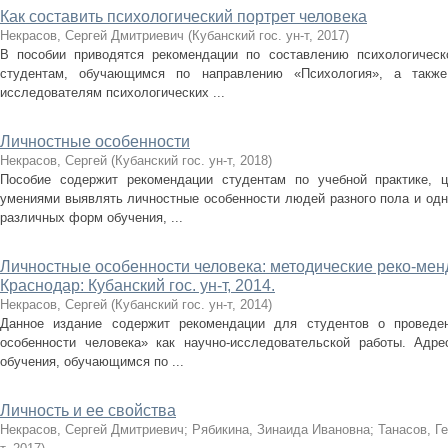
Как составить психологический портрет человека
Некрасов, Сергей Дмитриевич
(
Кубанский гос. ун-т
,
2017
)
В пособии приводятся рекомендации по составлению психологическо
студентам, обучающимся по направлению «Психология», а такж
исследователям психологических ...
Личностные особенности
Некрасов, Сергей
(
Кубанский гос. ун-т
,
2018
)
Пособие содержит рекомендации студентам по учебной практике, 
умениями выявлять личностные особенности людей разного пола и одн
различных форм обучения, ...
Личностные особенности человека: методические реко-менд
Краснодар: Кубанский гос. ун-т, 2014.
Некрасов, Сергей
(
Кубанский гос. ун-т
,
2014
)
Данное издание содержит рекомендации для студентов о проведен
особенности человека» как научно-исследовательской работы. Адр
обучения, обучающимся по ...
Личность и ее свойства
Некрасов, Сергей Дмитриевич
;
Рябикина, Зинаида Ивановна
;
Танасов, Г