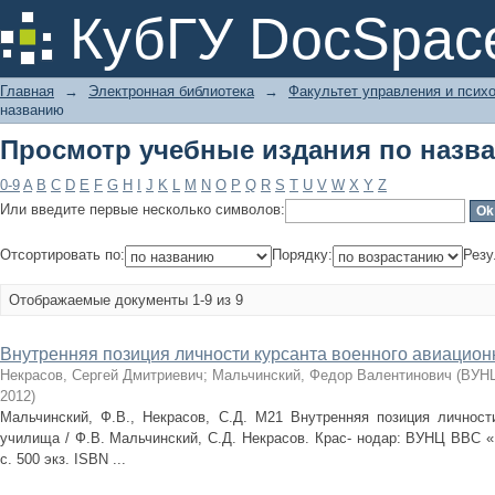
Просмотр учебные издания по назв
КубГУ DocSpac
Главная
→
Электронная библиотека
→
Факультет управления и псих
названию
Просмотр учебные издания по назв
0-9
A
B
C
D
E
F
G
H
I
J
K
L
M
N
O
P
Q
R
S
T
U
V
W
X
Y
Z
Или введите первые несколько символов:
Отсортировать по:
Порядку:
Резу
Отображаемые документы 1-9 из 9
Внутренняя позиция личности курсанта военного авиацион
Некрасов, Сергей Дмитриевич
;
Мальчинский, Федор Валентинович
(
ВУНЦ
2012
)
Мальчинский, Ф.В., Некрасов, С.Д. М21 Внутренняя позиция личности
училища / Ф.В. Мальчинский, С.Д. Некрасов. Крас- нодар: ВУНЦ ВВС «В
с. 500 экз. ISBN ...