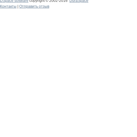
DSpace software
copyright © 2002-2016
DuraSpace
Контакты
|
Отправить отзыв