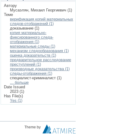
Автору
Мусаэлян, Михаил Георгиевич (1)
Теме
верификация копий материальных
следов-отображений (1)
доказывание (1)
копия материально-
фиксированного следа-
отображения (1)
материальные следы (1)
механизм следообразования (1)
оценка доказательств (1)
предварительное расследование
преступлений (1)
производные доказательства (1)
следы-отображения (1)
специалист-криминалист (1)
... больше
Date Issued
2023 (1)
Has File(s)
Yes (1)
Theme by