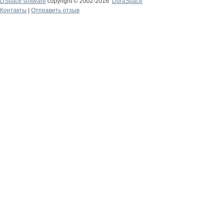
DSpace software
copyright © 2002-2016
DuraSpace
Контакты
|
Отправить отзыв