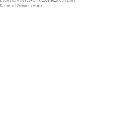
DSpace software
copyright © 2002-2016
DuraSpace
Контакты
|
Отправить отзыв