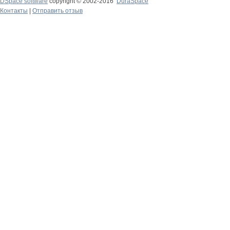
DSpace software
copyright © 2002-2016
DuraSpace
Контакты
|
Отправить отзыв