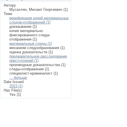
Автору
Мусаэлян, Михаил Георгиевич (1)
Теме
верификация копий материальных
следов-отображений (1)
доказывание (1)
копия материально-
фиксированного следа-
отображения (1)
материальные следы (1)
механизм следообразования (1)
оценка доказательств (1)
предварительное расследование
преступлений (1)
производные доказательства (1)
следы-отображения (1)
специалист-криминалист (1)
... больше
Date Issued
2023 (1)
Has File(s)
Yes (1)