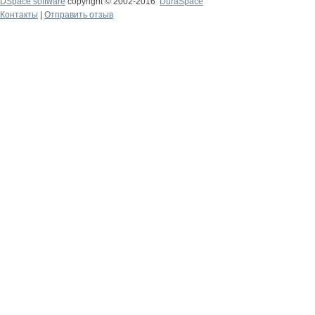
DSpace software
copyright © 2002-2016
DuraSpace
Контакты
|
Отправить отзыв