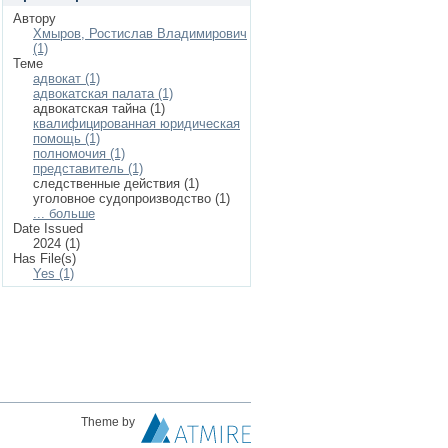
Автору
Хмыров, Ростислав Владимирович
(1)
Теме
адвокат (1)
адвокатская палата (1)
адвокатская тайна (1)
квалифицированная юридическая
помощь (1)
полномочия (1)
представитель (1)
следственные действия (1)
уголовное судопроизводство (1)
... больше
Date Issued
2024 (1)
Has File(s)
Yes (1)
Theme by