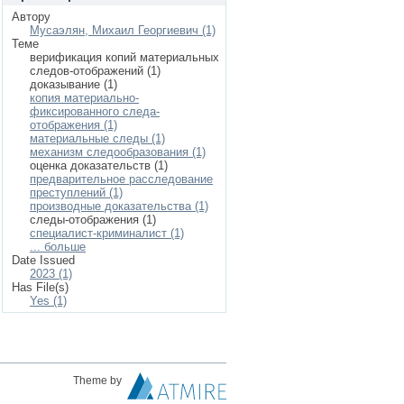
Автору
Мусаэлян, Михаил Георгиевич (1)
Теме
верификация копий материальных
следов-отображений (1)
доказывание (1)
копия материально-
фиксированного следа-
отображения (1)
материальные следы (1)
механизм следообразования (1)
оценка доказательств (1)
предварительное расследование
преступлений (1)
производные доказательства (1)
следы-отображения (1)
специалист-криминалист (1)
... больше
Date Issued
2023 (1)
Has File(s)
Yes (1)
Theme by