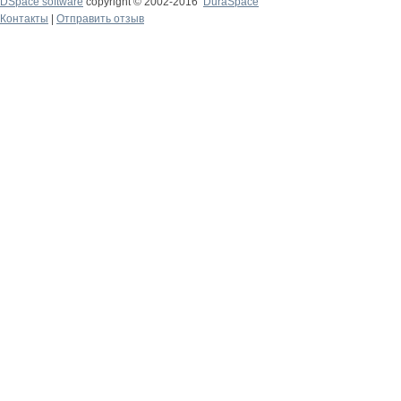
DSpace software
copyright © 2002-2016
DuraSpace
Контакты
|
Отправить отзыв