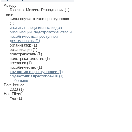
Автору
Горенко, Максим Геннадьевич (1)
Теме
виды соучастников преступления
(1)
институт специальных видов
организации, подстрекательства и
пособничества преступной
деятельности (1)
организатор (1)
организация (1)
подстрекатель (1)
подстрекательство (1)
пособник (1)
пособничество (1)
соучастие в преступлении (1)
соучастники преступления (1)
... больше
Date Issued
2023 (1)
Has File(s)
Yes (1)