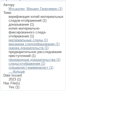
Автору
Мусаэлян, Михаил Георгиевич (1)
Теме
верификация копий материальных
следов-отображений (1)
доказывание (1)
копия материально-
фиксированного следа-
отображения (1)
материальные следы (1)
механизм следообразования (1)
оценка доказательств (1)
предварительное расследование
преступлений (1)
производные доказательства (1)
следы-отображения (1)
специалист-криминалист (1)
... больше
Date Issued
2023 (1)
Has File(s)
Yes (1)