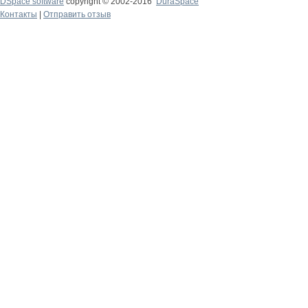
DSpace software
copyright © 2002-2016
DuraSpace
Контакты
|
Отправить отзыв