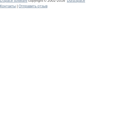
DSpace software
copyright © 2002-2016
DuraSpace
Контакты
|
Отправить отзыв