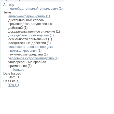
Автору
Глимейда, Виталий Витальевич (1)
Теме
видео-конференц-связь (1)
дистанционный способ
производства следственных
действий (1)
доказательственное значение (1)
досудебное производство (1)
особенности применения (1)
следственные действия (1)
совершенствование порядка
протоколирования (1)
технические средства (1)
уголовное судопроизводство (1)
универсальные правила
применения (1)
... больше
Date Issued
2024 (1)
Has File(s)
Yes (1)