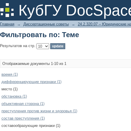
Фильтровать по: Теме
КубГУ DocSpac
Главная
→
Диссертационные советы
→
24.2.320.07 – Юридические н
Фильтровать по: Теме
Результатов на стр.:
Отображаемые документы 1-10 из 1
время (1)
дифференцирующие признаки (1)
место (1)
обстановка (1)
объективная сторона (1)
преступления против жизни и здоровья (1)
состав преступления (1)
составообразующие признаки (1)