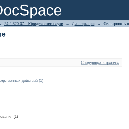
ме
DocSpace
→
24.2.320.07 – Юридические науки
→
Диссертации
→
Фильтровать п
ме
Следующая страница
едственных действий (1)
ования (1)