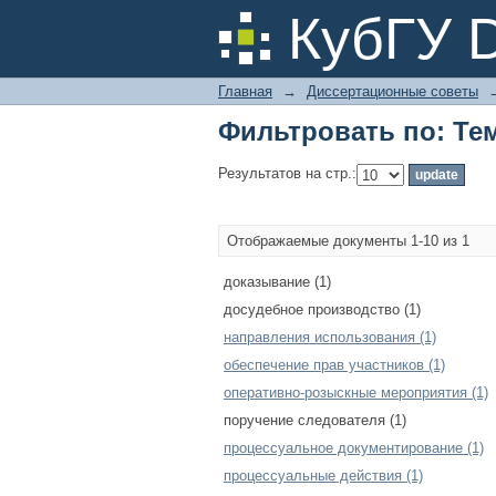
Фильтровать по: Те
КубГУ 
Главная
→
Диссертационные советы
Фильтровать по: Те
Результатов на стр.:
Отображаемые документы 1-10 из 1
доказывание (1)
досудебное производство (1)
направления использования (1)
обеспечение прав участников (1)
оперативно-розыскные мероприятия (1)
поручение следователя (1)
процессуальное документирование (1)
процессуальные действия (1)