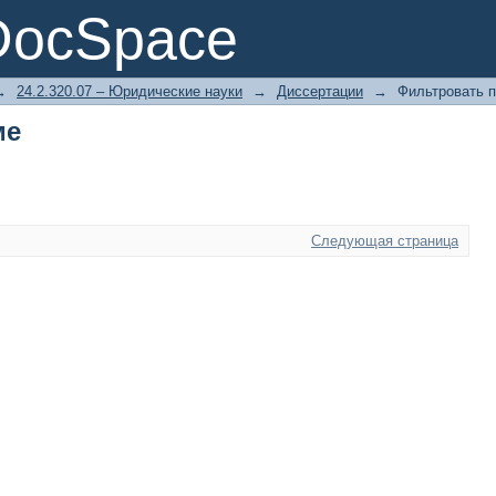
ме
DocSpace
→
24.2.320.07 – Юридические науки
→
Диссертации
→
Фильтровать п
ме
Следующая страница