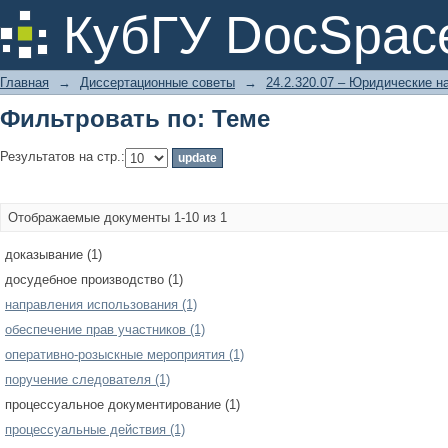
Фильтровать по: Теме
КубГУ DocSpac
Главная
→
Диссертационные советы
→
24.2.320.07 – Юридические н
Фильтровать по: Теме
Результатов на стр.:
Отображаемые документы 1-10 из 1
доказывание (1)
досудебное производство (1)
направления использования (1)
обеспечение прав участников (1)
оперативно-розыскные мероприятия (1)
поручение следователя (1)
процессуальное документирование (1)
процессуальные действия (1)