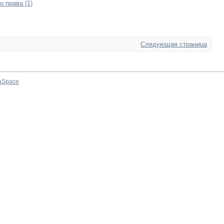
о права (1)
Следующая страница
aSpace