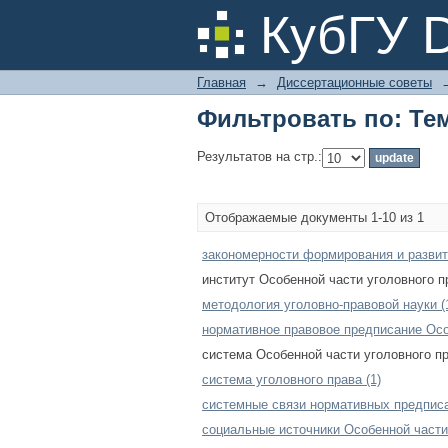
Фильтровать по: Те
КубГУ 
Главная
→
Диссертационные советы
Фильтровать по: Те
Результатов на стр.:
Отображаемые документы 1-10 из 1
закономерности формирования и развити
институт Особенной части уголовного пр
методология уголовно-правовой науки (
нормативное правовое предписание Особ
система Особенной части уголовного пр
система уголовного права (1)
системные связи нормативных предписа
социальные источники Особенной части 