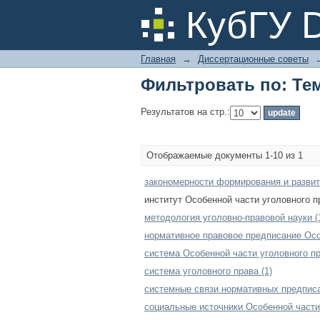
Фильтровать по: Те
КубГУ 
Главная
→
Диссертационные советы
Фильтровать по: Те
Результатов на стр.:
Отображаемые документы 1-10 из 1
закономерности формирования и развити
институт Особенной части уголовного пр
методология уголовно-правовой науки (
нормативное правовое предписание Особ
система Особенной части уголовного пр
система уголовного права (1)
системные связи нормативных предписа
социальные источники Особенной части 