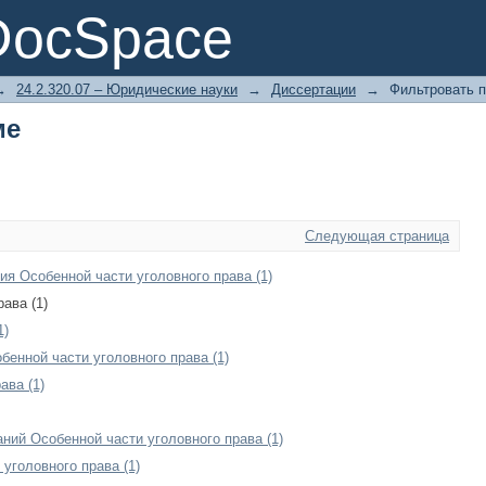
ме
DocSpace
→
24.2.320.07 – Юридические науки
→
Диссертации
→
Фильтровать п
ме
Следующая страница
я Особенной части уголовного права (1)
ава (1)
1)
енной части уголовного права (1)
ава (1)
ний Особенной части уголовного права (1)
уголовного права (1)