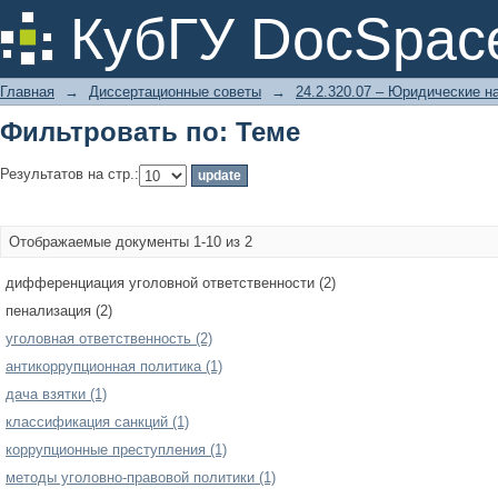
Фильтровать по: Теме
КубГУ DocSpac
Главная
→
Диссертационные советы
→
24.2.320.07 – Юридические н
Фильтровать по: Теме
Результатов на стр.:
Отображаемые документы 1-10 из 2
дифференциация уголовной ответственности (2)
пенализация (2)
уголовная ответственность (2)
антикоррупционная политика (1)
дача взятки (1)
классификация санкций (1)
коррупционные преступления (1)
методы уголовно-правовой политики (1)