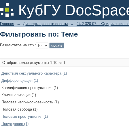
Фильтровать по: Теме
КубГУ DocSpac
Главная
→
Диссертационные советы
→
24.2.320.07 – Юридические н
Фильтровать по: Теме
Результатов на стр.:
Отображаемые документы 1-10 из 1
Действия сексуального характера (1)
Дифференциация (1)
Квалификация преступления (1)
Криминализация (1)
Половая неприкосновенность (1)
Половая свобода (1)
Половые преступления (1)
Понуждение (1)