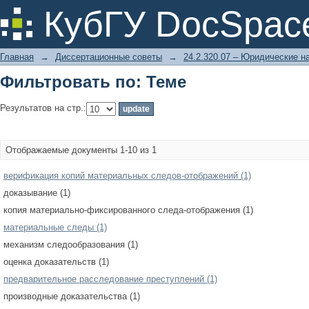
Фильтровать по: Теме
КубГУ DocSpac
Главная
→
Диссертационные советы
→
24.2.320.07 – Юридические н
Фильтровать по: Теме
Результатов на стр.:
Отображаемые документы 1-10 из 1
верификация копий материальных следов-отображений (1)
доказывание (1)
копия материально-фиксированного следа-отображения (1)
материальные следы (1)
механизм следообразования (1)
оценка доказательств (1)
предварительное расследование преступлений (1)
производные доказательства (1)