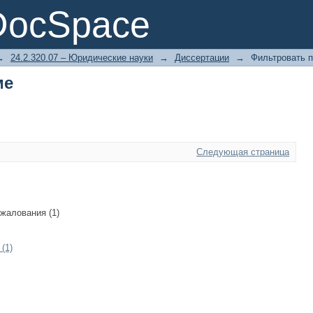
ме
DocSpace
→
24.2.320.07 – Юридические науки
→
Диссертации
→
Фильтровать п
ме
Следующая страница
жалования (1)
(1)