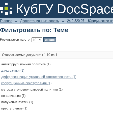
Фильтровать по: Теме
КубГУ DocSpac
Главная
→
Диссертационные советы
→
24.2.320.07 – Юридические н
Фильтровать по: Теме
Результатов на стр.:
Отображаемые документы 1-10 из 1
антикоррупционная политика (1)
дача взятки (1)
дифференциация уголовной ответственности (1)
коррупционные преступления (1)
методы уголовно-правовой политики (1)
пенализация (1)
получения взятки (1)
преступление (1)