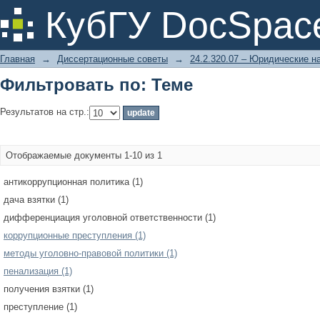
Фильтровать по: Теме
КубГУ DocSpac
Главная
→
Диссертационные советы
→
24.2.320.07 – Юридические н
Фильтровать по: Теме
Результатов на стр.:
Отображаемые документы 1-10 из 1
антикоррупционная политика (1)
дача взятки (1)
дифференциация уголовной ответственности (1)
коррупционные преступления (1)
методы уголовно-правовой политики (1)
пенализация (1)
получения взятки (1)
преступление (1)