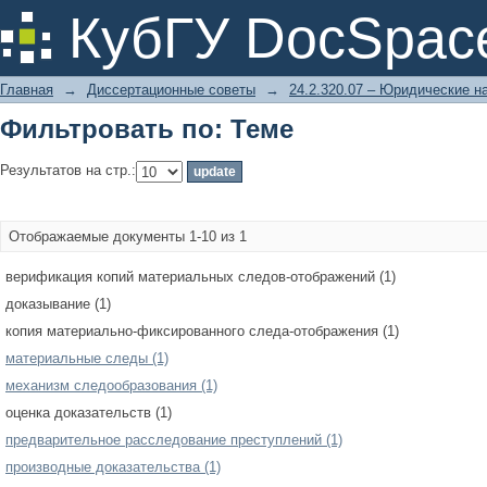
Фильтровать по: Теме
КубГУ DocSpac
Главная
→
Диссертационные советы
→
24.2.320.07 – Юридические н
Фильтровать по: Теме
Результатов на стр.:
Отображаемые документы 1-10 из 1
верификация копий материальных следов-отображений (1)
доказывание (1)
копия материально-фиксированного следа-отображения (1)
материальные следы (1)
механизм следообразования (1)
оценка доказательств (1)
предварительное расследование преступлений (1)
производные доказательства (1)