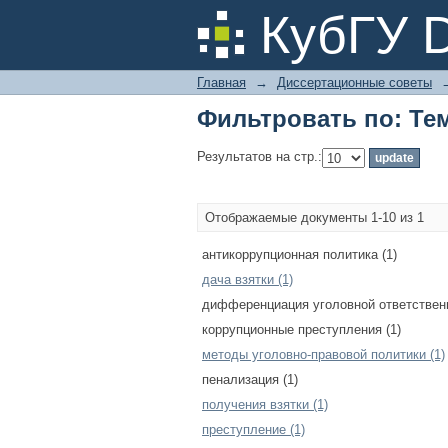
Фильтровать по: Те
КубГУ 
Главная
→
Диссертационные советы
Фильтровать по: Те
Результатов на стр.:
Отображаемые документы 1-10 из 1
антикоррупционная политика (1)
дача взятки (1)
дифференциация уголовной ответственн
коррупционные преступления (1)
методы уголовно-правовой политики (1)
пенализация (1)
получения взятки (1)
преступление (1)