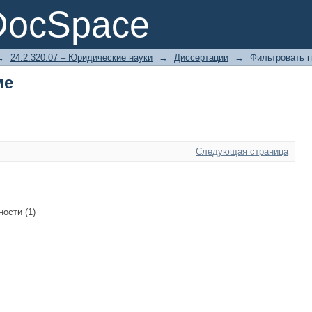
ме
DocSpace
→
24.2.320.07 – Юридические науки
→
Диссертации
→
Фильтровать п
ме
Следующая страница
ости (1)