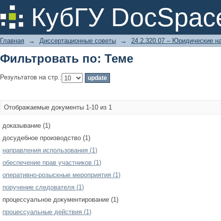
Фильтровать по: Теме
КубГУ DocSpac
Главная
→
Диссертационные советы
→
24.2.320.07 – Юридические н
Фильтровать по: Теме
Результатов на стр.:
Отображаемые документы 1-10 из 1
доказывание (1)
досудебное производство (1)
направления использования (1)
обеспечение прав участников (1)
оперативно-розыскные мероприятия (1)
поручение следователя (1)
процессуальное документирование (1)
процессуальные действия (1)