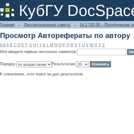
Просмотр Авторефераты по автору
КубГУ DocSpac
Главная
→
Диссертационные советы
→
24.2.320.08 – Политические н
Просмотр Авторефераты по автору
0-9
A
B
C
D
E
F
G
H
I
J
K
L
M
N
O
P
Q
R
S
T
U
V
W
X
Y
Z
Или введите первые несколько символов:
Порядку:
Результатам:
К сожалению, этот поиск не дал результатов.