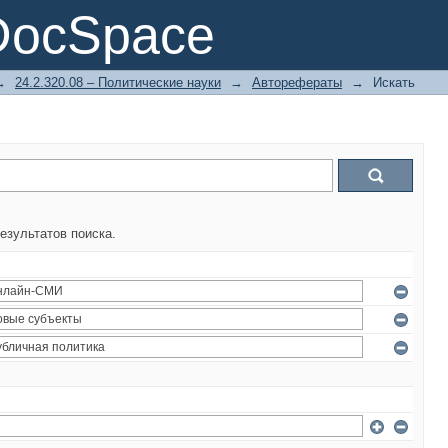
DocSpace
→
24.2.320.08 – Политические науки
→
Авторефераты
→
Искать
езультатов поиска.