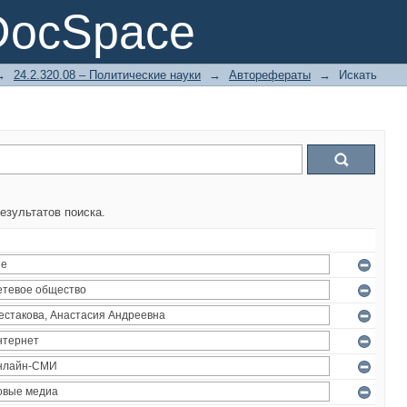
DocSpace
→
24.2.320.08 – Политические науки
→
Авторефераты
→
Искать
езультатов поиска.