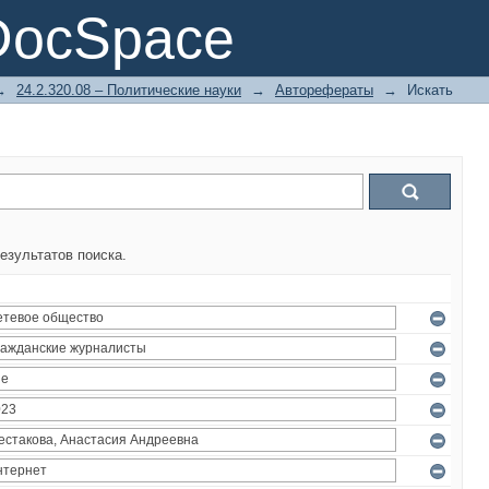
DocSpace
→
24.2.320.08 – Политические науки
→
Авторефераты
→
Искать
езультатов поиска.