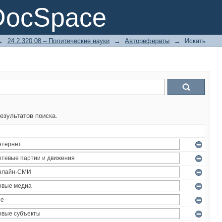
DocSpace
→
24.2.320.08 – Политические науки
→
Авторефераты
→
Искать
езультатов поиска.