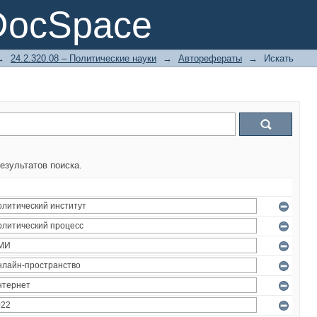
DocSpace
→
24.2.320.08 – Политические науки
→
Авторефераты
→
Искать
езультатов поиска.