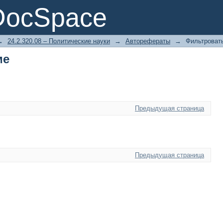
ме
DocSpace
→
24.2.320.08 – Политические науки
→
Авторефераты
→
Фильтровать
ме
Предыдущая страница
Предыдущая страница