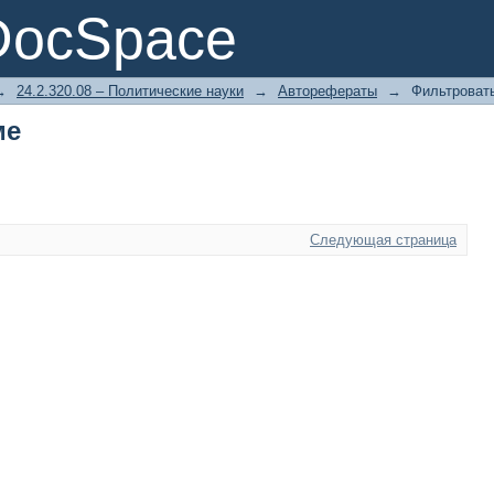
ме
DocSpace
→
24.2.320.08 – Политические науки
→
Авторефераты
→
Фильтровать
ме
Следующая страница