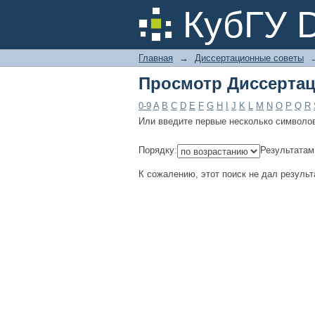
Просмотр Диссертац
КубГУ 
Главная
→
Диссертационные советы
Просмотр Диссертац
0-9
A
B
C
D
E
F
G
H
I
J
K
L
M
N
O
P
Q
R
Или введите первые несколько символо
Порядку:
Результатам
К сожалению, этот поиск не дал результ