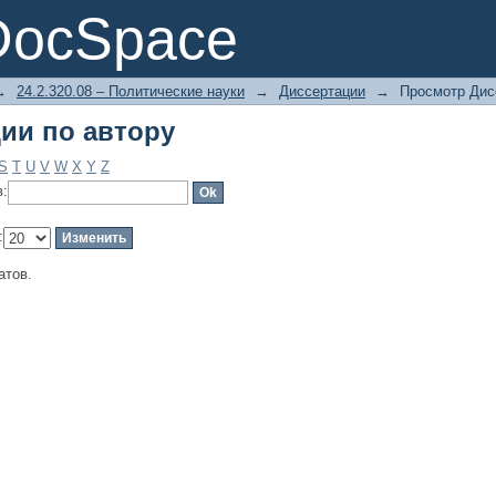
ии по автору
DocSpace
→
24.2.320.08 – Политические науки
→
Диссертации
→
Просмотр Дис
ии по автору
S
T
U
V
W
X
Y
Z
в:
:
атов.