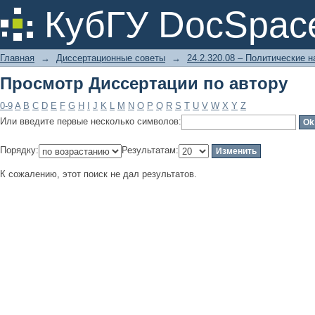
Просмотр Диссертации по автору
КубГУ DocSpac
Главная
→
Диссертационные советы
→
24.2.320.08 – Политические н
Просмотр Диссертации по автору
0-9
A
B
C
D
E
F
G
H
I
J
K
L
M
N
O
P
Q
R
S
T
U
V
W
X
Y
Z
Или введите первые несколько символов:
Порядку:
Результатам:
К сожалению, этот поиск не дал результатов.